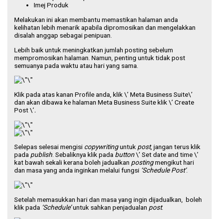
Imej Produk
Melakukan ini akan membantu memastikan halaman anda
kelihatan lebih menarik apabila dipromosikan dan mengelakkan
disalah anggap sebagai penipuan.
Lebih baik untuk meningkatkan jumlah posting sebelum
mempromosikan halaman. Namun, penting untuk tidak post
semuanya pada waktu atau hari yang sama.
Klik pada atas kanan Profile anda, klik \’ Meta Business Suite\’
dan akan dibawa ke halaman Meta Business Suite klik \’ Create
Post \’
.
Selepas selesai mengisi
copywriting
untuk
post
, jangan terus klik
pada
publish
. Sebaliknya klik pada
button
\’ Set date and time \’
kat bawah sekali kerana boleh jadualkan
posting
mengikut hari
dan masa yang anda inginkan melalui fungsi
‘Schedule Post’
.
Setelah memasukkan hari dan masa yang ingin dijadualkan, boleh
klik pada
‘Schedule’
untuk sahkan penjadualan
post
.