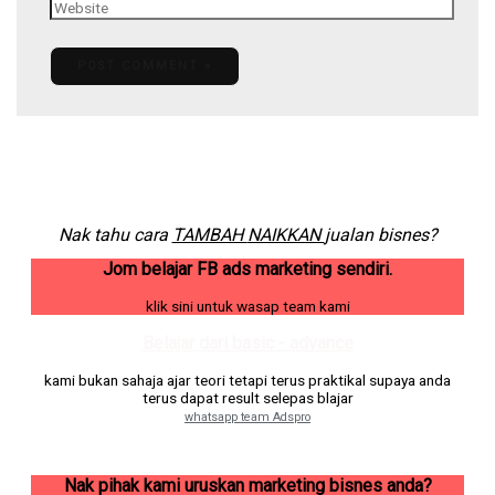
Nak tahu cara
TAMBAH
NAIKKAN
jualan bisnes?
Jom belajar FB ads marketing sendiri.
klik sini untuk wasap team kami
Belajar dari basic - advance
kami bukan sahaja ajar teori tetapi terus praktikal supaya anda
terus dapat result selepas blajar
whatsapp team Adspro
Nak pihak kami uruskan marketing bisnes anda?