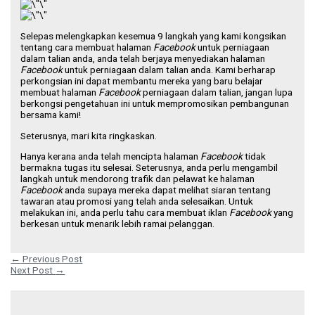
Selepas melengkapkan kesemua 9 langkah yang kami kongsikan
tentang cara membuat halaman
Facebook
untuk perniagaan
dalam talian anda, anda telah berjaya menyediakan halaman
Facebook
untuk perniagaan dalam talian anda. Kami berharap
perkongsian ini dapat membantu mereka yang baru belajar
membuat halaman
Facebook
perniagaan dalam talian, jangan lupa
berkongsi pengetahuan ini untuk mempromosikan pembangunan
bersama kami!
Seterusnya, mari kita ringkaskan.
Hanya kerana anda telah mencipta halaman
Facebook
tidak
bermakna tugas itu selesai. Seterusnya, anda perlu mengambil
langkah untuk mendorong trafik dan pelawat ke halaman
Facebook
anda supaya mereka dapat melihat siaran tentang
tawaran atau promosi yang telah anda selesaikan. Untuk
melakukan ini, anda perlu tahu cara membuat iklan
Facebook
yang
berkesan untuk menarik lebih ramai pelanggan.
←
Previous Post
Next Post
→