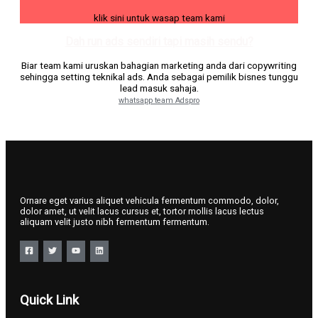
klik sini untuk wasap team kami
Dah run ads sendiri tapi masih sendu?
Biar team kami uruskan bahagian marketing anda dari copywriting
sehingga setting teknikal ads. Anda sebagai pemilik bisnes tunggu
lead masuk sahaja.
whatsapp team Adspro
Ornare eget varius aliquet vehicula fermentum commodo, dolor,
dolor amet, ut velit lacus cursus et, tortor mollis lacus lectus
aliquam velit justo nibh fermentum fermentum.
Quick Link