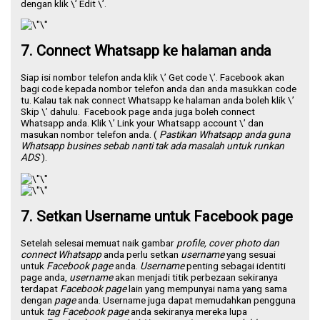
dengan klik \’ Edit \’.
7. Connect Whatsapp ke halaman anda
Siap isi nombor telefon anda klik \’ Get code \’. Facebook akan
bagi code kepada nombor telefon anda dan anda masukkan code
tu. Kalau tak nak connect Whatsapp ke halaman anda boleh klik \’
Skip \’ dahulu. Facebook page anda juga boleh connect
Whatsapp anda. Klik \’ Link your Whatsapp account \’ dan
masukan nombor telefon anda. (
Pastikan Whatsapp anda guna
Whatsapp busines sebab nanti tak ada masalah untuk runkan
ADS
).
7. Setkan Username untuk Facebook page
Setelah selesai memuat naik gambar
profile,
cover photo dan
connect Whatsapp
anda perlu setkan
username
yang sesuai
untuk
Facebook page
anda.
Username
penting sebagai identiti
page anda,
username
akan menjadi titik perbezaan sekiranya
terdapat
Facebook page
lain yang mempunyai nama yang sama
dengan
page
anda. Username juga dapat memudahkan pengguna
untuk
tag Facebook page
anda sekiranya mereka lupa