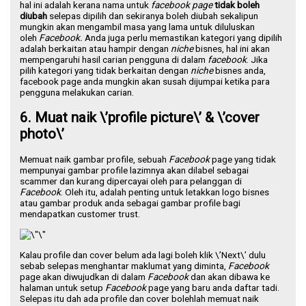
hal ini adalah kerana nama untuk
facebook page
tidak boleh
diubah
selepas dipilih dan sekiranya boleh diubah sekalipun
mungkin akan mengambil masa yang lama untuk diluluskan
oleh
Facebook.
Anda juga perlu memastikan kategori yang dipilih
adalah berkaitan atau hampir dengan
niche
bisnes, hal ini akan
mempengaruhi hasil carian pengguna di dalam
facebook
. Jika
pilih kategori yang tidak berkaitan dengan
niche
bisnes anda,
facebook page anda mungkin akan susah dijumpai ketika para
pengguna melakukan carian.
6. Muat naik \’profile picture\’ & \’cover
photo\’
Memuat naik gambar profile, sebuah
Facebook
page yang tidak
mempunyai gambar profile lazimnya akan dilabel sebagai
scammer dan kurang dipercayai oleh para pelanggan di
Facebook
. Oleh itu, adalah penting untuk letakkan logo bisnes
atau gambar produk anda sebagai gambar profile bagi
mendapatkan customer trust.
Kalau profile dan cover belum ada lagi boleh klik \’Next\’ dulu
sebab selepas menghantar maklumat yang diminta,
Facebook
page akan diwujudkan di dalam
Facebook
dan akan dibawa ke
halaman untuk setup
Facebook
page yang baru anda daftar tadi.
Selepas itu dah ada profile dan cover bolehlah memuat naik